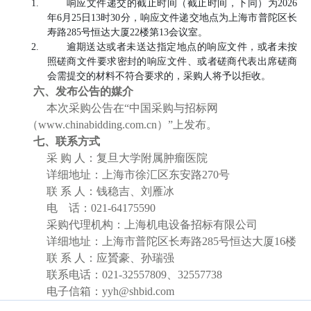
响应文件递交的截止时间（截止时间，下同）为2026
年6月25日13时30分，响应文件递交地点为上海市普陀区长
寿路285号恒达大厦22楼第13会议室。
逾期送达或者未送达指定地点的响应文件，或者未按
照磋商文件要求密封的响应文件、或者磋商代表出席磋商
会需提交的材料不符合要求的，采购人将予以拒收。
六、发布公告的媒介
本次采购公告在“中国采购与招标网
（www.chinabidding.com.cn）”上发布。
七、联系方式
采 购 人：复旦大学附属肿瘤医院
详细地址：上海市徐汇区东安路270号
联 系 人：钱稳吉、刘雁冰
电
话：021-64175590
采购代理机构：上海机电设备招标有限公司
详细地址：上海市普陀区长寿路285号恒达大厦16楼
联 系 人：应贇豪、孙瑞强
联系电话：021-32557809、32557738
电子信箱：yyh@shbid.com