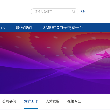


文化
联系我们
SMEETC电子交易平台
公司要闻
党群工作
人才发展
视频专区