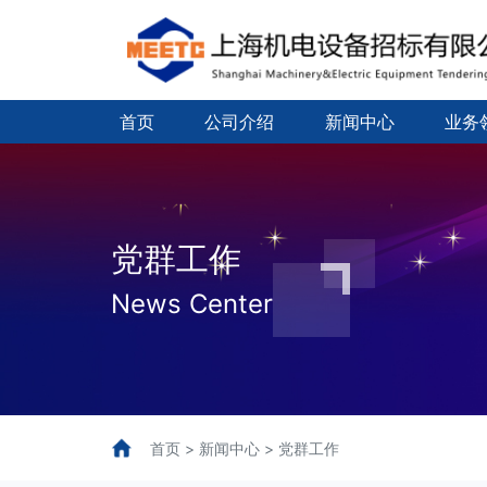
首页
公司介绍
新闻中心
业务
党群工作
News Center
首页 > 新闻中心 > 党群工作