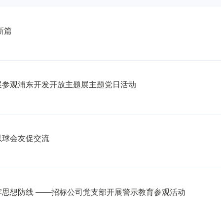
新篇
展参观浦东开发开放主题展主题党日活动
以球会友促交流
牢思想防线 ——招标公司党支部开展警示教育参观活动