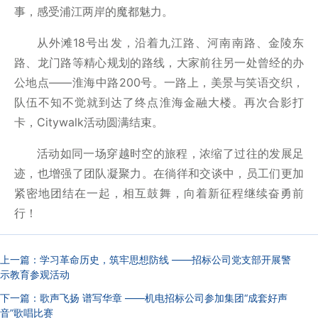
事，感受浦江两岸的魔都魅力。
从外滩18号出发，沿着九江路、河南南路、金陵东
路、龙门路等精心规划的路线，大家前往另一处曾经的办
公地点——淮海中路200号。一路上，美景与笑语交织，
队伍不知不觉就到达了终点淮海金融大楼。再次合影打
卡，Citywalk活动圆满结束。
活动如同一场穿越时空的旅程，浓缩了过往的发展足
迹，也增强了团队凝聚力。在徜徉和交谈中，员工们更加
紧密地团结在一起，相互鼓舞，向着新征程继续奋勇前
行！
上一篇：
学习革命历史，筑牢思想防线 ——招标公司党支部开展警
示教育参观活动
下一篇：
歌声飞扬 谱写华章 ——机电招标公司参加集团“成套好声
音”歌唱比赛